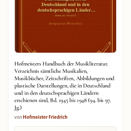
Deutschland und in den
deutschsprachigen Ländern
erschienen sind, Bd. 1945 bis
Hofmeister Friedrich
1948 (94. bis 97. Jg.)
Antiquariat Wortschatz
Hofmeisters Handbuch der Musikliteratur.
Verzeichnis sämtliche Musikalien,
Musikbücher, Zeitschriften, Abbildungen und
plastische Darstellungen, die in Deutschland
und in den deutschsprachigen Ländern
erschienen sind, Bd. 1945 bis 1948 (94. bis 97.
Jg.)
von
Hofmeister Friedrich