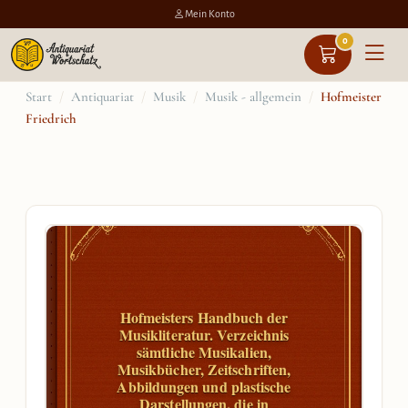
Mein Konto
0
Zum
Start
/
Antiquariat
/
Musik
/
Musik - allgemein
/
Hofmeister
Friedrich
Inhalt
springen
Hofmeisters Handbuch der
Musikliteratur. Verzeichnis
sämtliche Musikalien,
Musikbücher, Zeitschriften,
Abbildungen und plastische
Darstellungen, die in