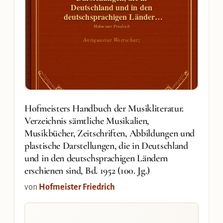
Deutschland und in den
deutschsprachigen Ländern
erschienen sind, Bd. 1952 (100.
Hofmeister Friedrich
Jg.)
Antiquariat Wortschatz
Hofmeisters Handbuch der Musikliteratur.
Verzeichnis sämtliche Musikalien,
Musikbücher, Zeitschriften, Abbildungen und
plastische Darstellungen, die in Deutschland
und in den deutschsprachigen Ländern
erschienen sind, Bd. 1952 (100. Jg.)
von
Hofmeister Friedrich