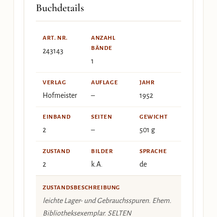
Buchdetails
ART. NR.
ANZAHL
BÄNDE
243143
1
VERLAG
AUFLAGE
JAHR
Hofmeister
–
1952
EINBAND
SEITEN
GEWICHT
2
–
501 g
ZUSTAND
BILDER
SPRACHE
2
k.A.
de
ZUSTANDSBESCHREIBUNG
leichte Lager- und Gebrauchsspuren. Ehem.
Bibliotheksexemplar. SELTEN