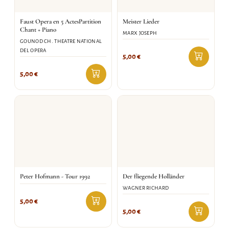
Faust Opera en 5 ActesPartition
Meister Lieder
Chant + Piano
MARX JOSEPH
GOUNOD CH. THEATRE NATIONAL
DEL OPERA
5,00
€
5,00
€
Peter Hofmann - Tour 1992
Der fliegende Holländer
WAGNER RICHARD
5,00
€
5,00
€