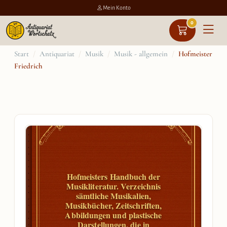
Mein Konto
0
Zum
Start
/
Antiquariat
/
Musik
/
Musik - allgemein
/
Hofmeister
Friedrich
Inhalt
springen
Hofmeisters Handbuch der
Musikliteratur. Verzeichnis
sämtliche Musikalien,
Musikbücher, Zeitschriften,
Abbildungen und plastische
Darstellungen, die in