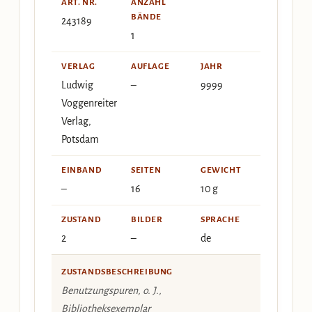
ART. NR.
ANZAHL
BÄNDE
243189
1
VERLAG
AUFLAGE
JAHR
Ludwig
–
9999
Voggenreiter
Verlag,
Potsdam
EINBAND
SEITEN
GEWICHT
–
16
10 g
ZUSTAND
BILDER
SPRACHE
2
–
de
ZUSTANDSBESCHREIBUNG
Benutzungspuren, o. J.,
Bibliotheksexemplar