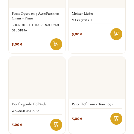
Faust Opera en 5 ActesPartition
Meister Lieder
Chant + Piano
MARX JOSEPH
GOUNOD CH. THEATRE NATIONAL
DEL OPERA
5,00
€
5,00
€
Der fliegende Holländer
Peter Hofmann - Tour 1992
WAGNER RICHARD
5,00
€
5,00
€