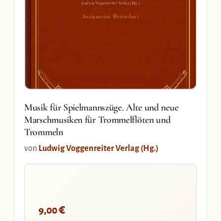
Ludwig Voggenreiter Verlag (Hg.)
Antiquariat Wortschatz
Musik für Spielmannszüge. Alte und neue
Marschmusiken für Trommelflöten und
Trommeln
von
Ludwig Voggenreiter Verlag (Hg.)
€
9,00