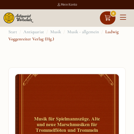
Mein Konto
0
Zum
Start
/
Antiquariat
/
Musik
/
Musik - allgemein
/
Ludwig
Voggenreiter Verlag (Hg.)
Inhalt
springen
Musik für Spielmannszüge. Alte
und neue Marschmusiken für
Trommelflöten und Trommeln