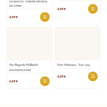
GOUNOD CH. THEATRE NATIONAL
DEL OPERA
5,00
€
5,00
€
Der fliegende Holländer
Peter Hofmann - Tour 1992
WAGNER RICHARD
5,00
€
5,00
€