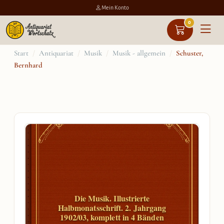
Mein Konto
0
Zum
Start
/
Antiquariat
/
Musik
/
Musik - allgemein
/
Schuster,
Bernhard
Inhalt
springen
Die Musik. Illustrierte
Halbmonatsschrift. 2. Jahrgang
1902/03, komplett in 4 Bänden