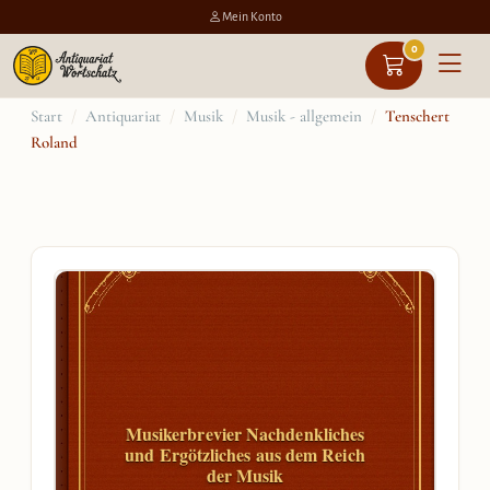
Mein Konto
0
Zum
Start
/
Antiquariat
/
Musik
/
Musik - allgemein
/
Tenschert
Roland
Inhalt
springen
Musikerbrevier Nachdenkliches
und Ergötzliches aus dem Reich
der Musik