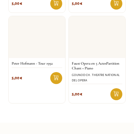
5,00
€
5,00
€
Peter Hofmann - Tour 1992
Faust Opera en 5 ActesPartition
Chant + Piano
GOUNOD CH. THEATRE NATIONAL
5,00
€
DEL OPERA
5,00
€