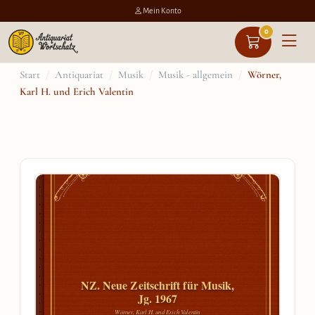
Mein Konto
0
Zum
Start
/
Antiquariat
/
Musik
/
Musik - allgemein
/
Wörner,
Karl H. und Erich Valentin
Inhalt
springen
NZ. Neue Zeitschrift für Musik,
Jg. 1967
Wörner, Karl H. und Erich Valentin