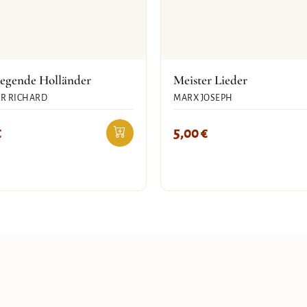
iegende Holländer
Meister Lieder
R RICHARD
MARX JOSEPH
€
5,00
€