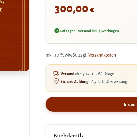
300,00
t
€
Auf Lager – Versand in 1–3 Werktagen
inkl. 10 % MwSt.
zzgl.
Versandkosten
Versand
ab 4,90 € · 1–2 Werktage
Sichere Zahlung
· PayPal & Überweisung
In den
Buchdetails