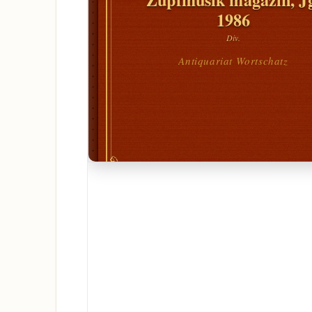
1986
Div.
Antiquariat Wortschatz