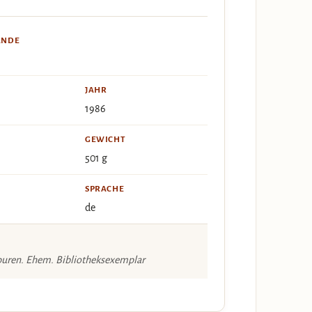
ÄNDE
JAHR
1986
GEWICHT
501 g
SPRACHE
de
puren. Ehem. Bibliotheksexemplar