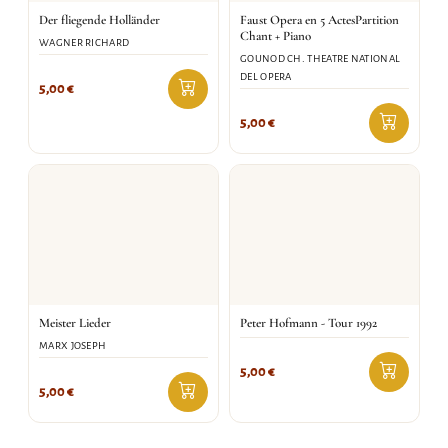
Der fliegende Holländer
Faust Opera en 5 ActesPartition
Chant + Piano
WAGNER RICHARD
GOUNOD CH. THEATRE NATIONAL
DEL OPERA
5,00
€
5,00
€
Meister Lieder
Peter Hofmann - Tour 1992
MARX JOSEPH
5,00
€
5,00
€