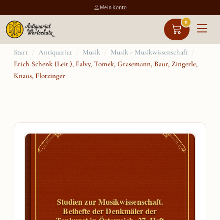
Mein Konto
0
Zum
Start
/
Antiquariat
/
Musik
/
Musik - Musikwissenschaft
/
Erich Schenk (Leit.), Falvy, Tomek, Grasemann, Baur, Zingerle,
Inhalt
Knaus, Flotzinger
springen
Studien zur Musikwissenschaft.
Beihefte der Denkmäler der