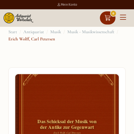
Mein Konto
0
Zum
Start
/
Antiquariat
/
Musik
/
Musik - Musikwissenschaft
/
Erich Wolff, Carl Petersen
Inhalt
springen
Das Schicksal der Musik von
der Antike zur Gegenwart
Erich Wolff, Carl Petersen