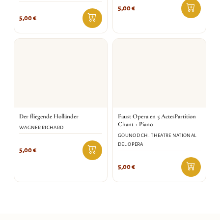
5,00
€
5,00
€
Der fliegende Holländer
Faust Opera en 5 ActesPartition
Chant + Piano
WAGNER RICHARD
GOUNOD CH. THEATRE NATIONAL
DEL OPERA
5,00
€
5,00
€