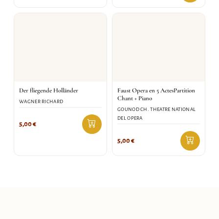
Der fliegende Holländer
Faust Opera en 5 ActesPartition
Chant + Piano
WAGNER RICHARD
GOUNOD CH. THEATRE NATIONAL
DEL OPERA
5,00
€
5,00
€