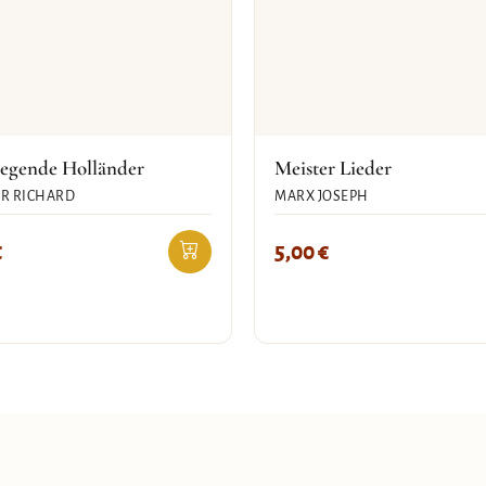
iegende Holländer
Meister Lieder
R RICHARD
MARX JOSEPH
€
5,00
€