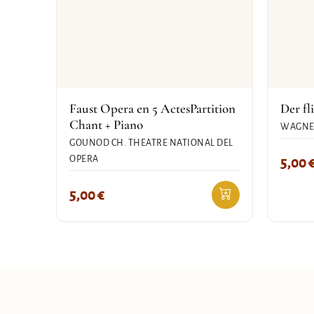
Faust Opera en 5 ActesPartition
Der fl
Chant + Piano
WAGNE
GOUNOD CH. THEATRE NATIONAL DEL
OPERA
5,00
5,00
€