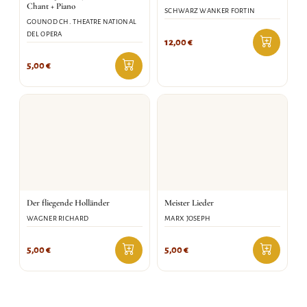
Chant + Piano
SCHWARZ WANKER FORTIN
GOUNOD CH. THEATRE NATIONAL
DEL OPERA
12,00
€
5,00
€
Der fliegende Holländer
Meister Lieder
WAGNER RICHARD
MARX JOSEPH
5,00
€
5,00
€