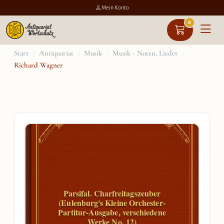
Mein Konto
0
Zum
Start
/
Antiquariat
/
Musik
/
Musik - Noten, Lieder
/
Richard Wagner
Inhalt
springen
Parsifal. Charfreitagszeuber
(Eulenburg's Kleine Orchester-
Partitur-Ausgabe, verschiedene
Werke No. 12)