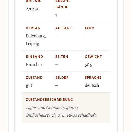
ART. NR.
ANZAHL
BÄNDE
270451
1
VERLAG
AUFLAGE
JAHR
Eulenburg,
–
–
Leipzig
EINBAND
SEITEN
GEWICHT
Broschur
–
50 g
ZUSTAND
BILDER
SPRACHE
gut
–
deutsch
ZUSTANDSBESCHREIBUNG
Lager- und Gebrauchsspuren,
Bibliotheksbuch, o. J., etwas schadhaft