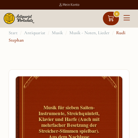
Mein Konto
0
Zum
Start
/
Antiquariat
/
Musik
/
Musik - Noten, Lieder
/
Rudi
Stephan
Inhalt
springen
Musik für sieben Saiten-
Instrumente, Streichquintett,
Klavier und Harfe (Auch mit
mehrfacher Besetzung der
Streicher-Stimmen spielbar).
Aus dem Nachlasse