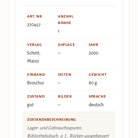
ART. NR.
ANZAHL
BÄNDE
270457
1
VERLAG
AUFLAGE
JAHR
Schott,
–
2000
Mainz
EINBAND
SEITEN
GEWICHT
Broschur
–
80 g
ZUSTAND
BILDER
SPRACHE
gut
–
deutsch
ZUSTANDSBESCHREIBUNG
Lager- und Gebrauchsspuren,
Bibliotheksbuch, o. J., Rücken ausgebessert