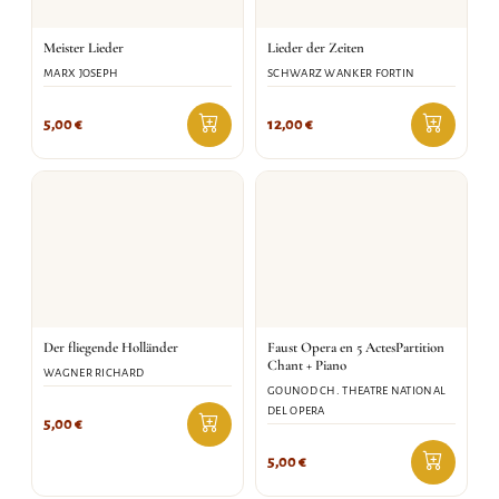
Meister Lieder
Lieder der Zeiten
MARX JOSEPH
SCHWARZ WANKER FORTIN
5,00
€
12,00
€
Der fliegende Holländer
Faust Opera en 5 ActesPartition
Chant + Piano
WAGNER RICHARD
GOUNOD CH. THEATRE NATIONAL
DEL OPERA
5,00
€
5,00
€