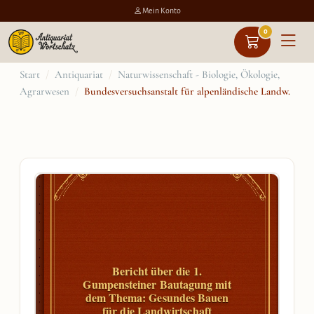
Mein Konto
0
Zum
Start
/
Antiquariat
/
Naturwissenschaft - Biologie, Ökologie,
Agrarwesen
/
Bundesversuchsanstalt für alpenländische Landw.
Inhalt
springen
Bericht über die 1.
Gumpensteiner Bautagung mit
dem Thema: Gesundes Bauen
für die Landwirtschaft