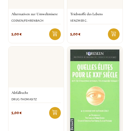
Alternativen zur Umweltmisere
Triebstoffe des Lebens
COENEN/FEHRENBACH
VENZMER G.
5,00
€
5,00
€
Abfallrecht
DRUG-THOMASITZ
5,00
€