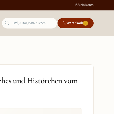
Mein Konto
Warenkorb
0
ches und Histörchen vom