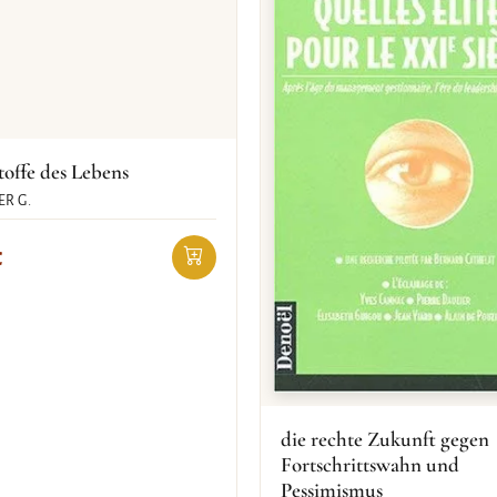
toffe des Lebens
R G.
€
die rechte Zukunft gegen
Fortschrittswahn und
Pessimismus