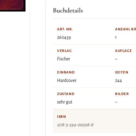
Buchdetails
ART. NR.
ANZAHL B
260439
1
VERLAG
AUFLAGE
Fischer
–
EINBAND
SEITEN
Hardcover
244
ZUSTAND
BILDER
sehr gut
–
ISBN
978-3-334-00298-8