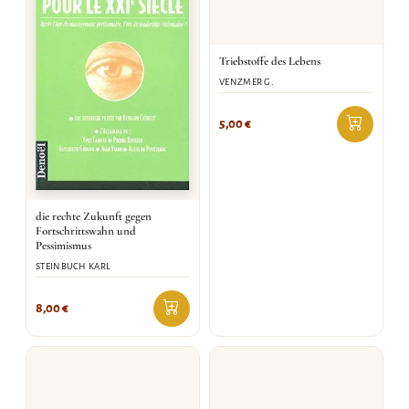
Triebstoffe des Lebens
VENZMER G.
5,00
€
die rechte Zukunft gegen
Fortschrittswahn und
Pessimismus
STEINBUCH KARL
8,00
€