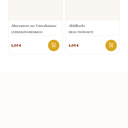
Alternativen zur Umweltmisere
Abfallrecht
COENEN/FEHRENBACH
DRUG-THOMASITZ
5,00
€
5,00
€