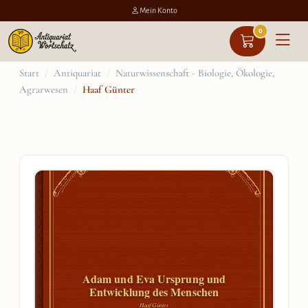
Mein Konto
0
Zum
Start
/
Antiquariat
/
Naturwissenschaft - Biologie, Ökologie,
Agrarwesen
/
Haaf Günter
Inhalt
springen
Adam und Eva Ursprung und
Entwicklung des Menschen
Haaf Günter