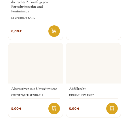
die rechte Zukunft gegen
Fortschrittswahn und
Pessimismus
STEINBUCH KARL
8,00
€
Alternativen zur Umweltmisere
Abfallrecht
COENEN/FEHRENBACH
DRUG-THOMASITZ
5,00
€
5,00
€