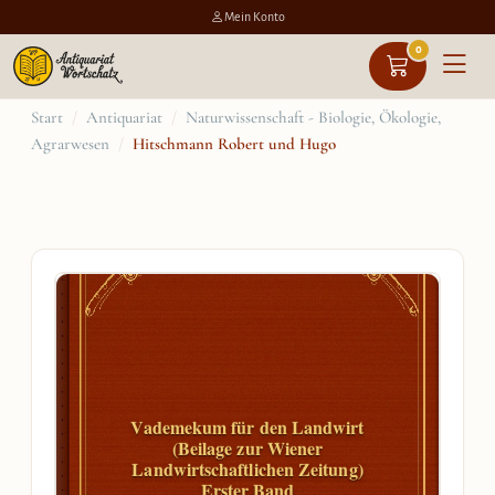
Mein Konto
0
Zum
Start
/
Antiquariat
/
Naturwissenschaft - Biologie, Ökologie,
Agrarwesen
/
Hitschmann Robert und Hugo
Inhalt
springen
Vademekum für den Landwirt
(Beilage zur Wiener
Landwirtschaftlichen Zeitung)
Erster Band