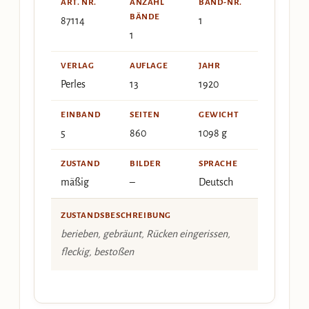
ART. NR.
ANZAHL
BAND-NR.
BÄNDE
87114
1
1
VERLAG
AUFLAGE
JAHR
Perles
13
1920
EINBAND
SEITEN
GEWICHT
5
860
1098 g
ZUSTAND
BILDER
SPRACHE
mäßig
–
Deutsch
ZUSTANDSBESCHREIBUNG
berieben, gebräunt, Rücken eingerissen,
fleckig, bestoßen