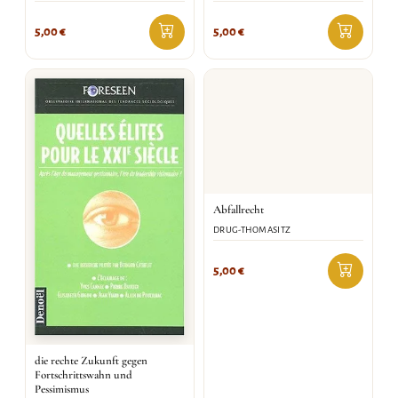
5,00
€
5,00
€
Abfallrecht
DRUG-THOMASITZ
5,00
€
die rechte Zukunft gegen
Fortschrittswahn und
Pessimismus