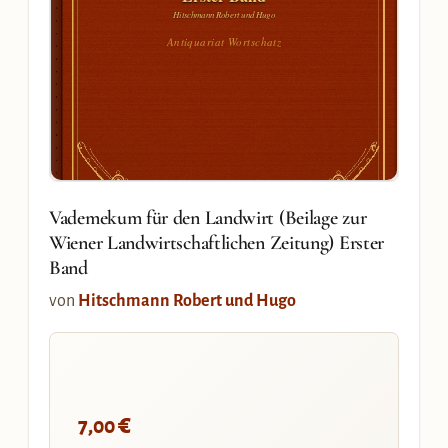
Hitschmann Robert und Hugo
Antiquariat Wortschatz
Vademekum für den Landwirt (Beilage zur
Wiener Landwirtschaftlichen Zeitung) Erster
Band
von
Hitschmann Robert und Hugo
€
7,00