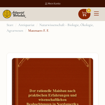
Mein Konto
0
Zum
Start
/
Antiquariat
/
Naturwissenschaft - Biologie, Ökologie,
Agrarwesen
/
Matenaers F. F.
Inhalt
springen
Der rationelle Maisbau nach
praktischen Erfahrungen und
wisenschaftlichen
Beobachtungen in Nordamerika