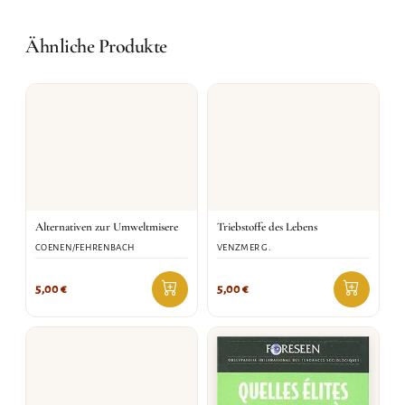
Ähnliche Produkte
Alternativen zur Umweltmisere
Triebstoffe des Lebens
COENEN/FEHRENBACH
VENZMER G.
5,00
€
5,00
€