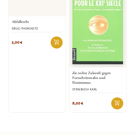
Abfallrecht
DRUG-THOMASITZ
5,00
€
die rechte Zukunft gegen
Fortschrittswahn und
Pessimismus
STEINBUCH KARL
8,00
€