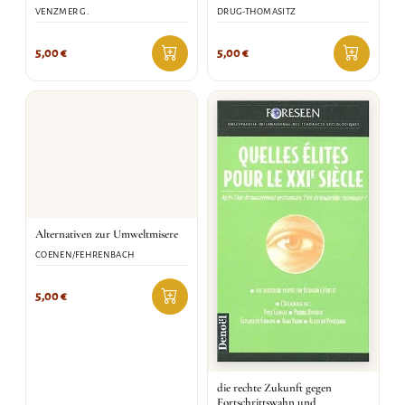
VENZMER G.
DRUG-THOMASITZ
5,00
€
5,00
€
Alternativen zur Umweltmisere
COENEN/FEHRENBACH
5,00
€
die rechte Zukunft gegen
Fortschrittswahn und