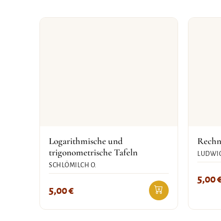
Logarithmische und
Rechn
trigonometrische Tafeln
LUDWI
SCHLÖMILCH O.
5,00
5,00
€