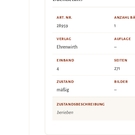
ART. NR.
ANZAHL B
28959
1
VERLAG
AUFLAGE
Ehrenwirth
–
EINBAND
SEITEN
4
271
ZUSTAND
BILDER
mäßig
–
ZUSTANDSBESCHREIBUNG
berieben