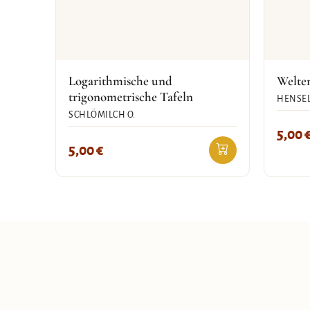
Logarithmische und
Welte
trigonometrische Tafeln
HENSEL
SCHLÖMILCH O.
5,00
5,00
€