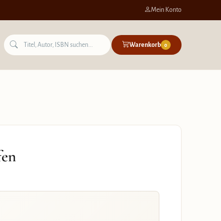
Mein Konto
Warenkorb
0
fen