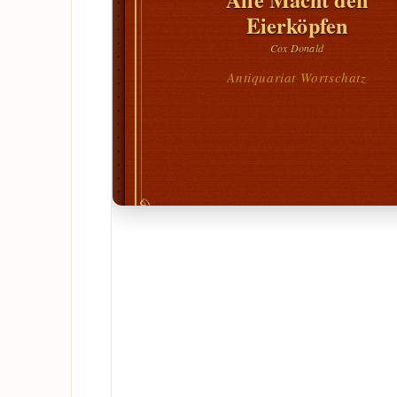
Eierköpfen
Cox Donald
Antiquariat Wortschatz