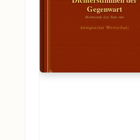
Gegenwart
Heemstede Leo Tepe van
Antiquariat Wortschatz