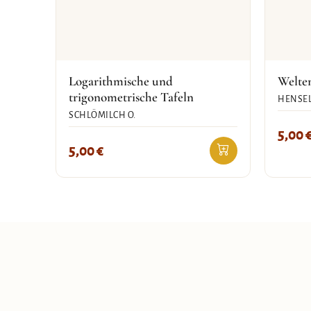
Logarithmische und
Welte
trigonometrische Tafeln
HENSEL
SCHLÖMILCH O.
5,00
5,00
€