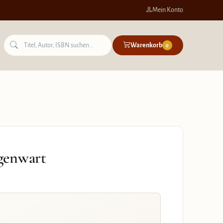
Mein Konto
Warenkorb
0
genwart