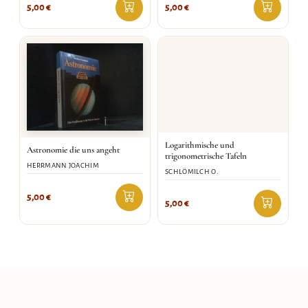
5,00
€
5,00
€
Logarithmische und
Astronomie die uns angeht
trigonometrische Tafeln
HERRMANN JOACHIM
SCHLÖMILCH O.
5,00
€
5,00
€