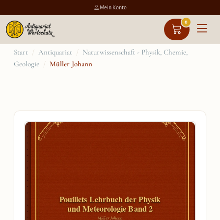
Mein Konto
0
Zum
Start
/
Antiquariat
/
Naturwissenschaft - Physik, Chemie,
Geologie
/
Müller Johann
Inhalt
springen
Pouillets Lehrbuch der Physik
und Meteorologie Band 2
Müller Johann