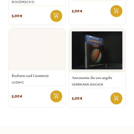
SCHLÖMILCH O.
5,00
€
5,00
€
Rechnen und Geometrie
Astronomie die uns angeht
LUDWIG
HERRMANN JOACHIM
5,00
€
5,00
€