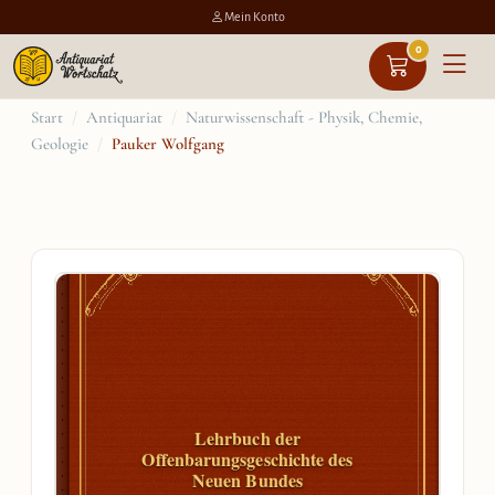
Mein Konto
0
Zum
Start
/
Antiquariat
/
Naturwissenschaft - Physik, Chemie,
Geologie
/
Pauker Wolfgang
Inhalt
springen
Lehrbuch der
Offenbarungsgeschichte des
Neuen Bundes