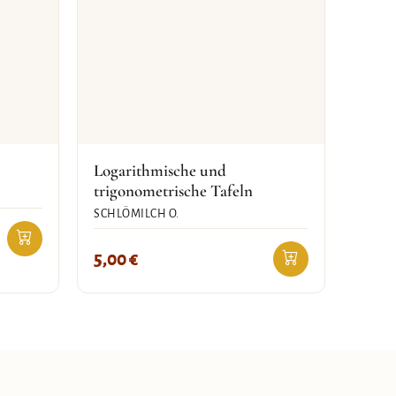
Logarithmische und
trigonometrische Tafeln
SCHLÖMILCH O.
5,00
€