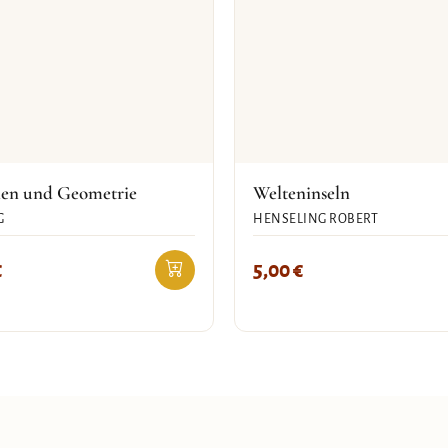
en und Geometrie
Welteninseln
G
HENSELING ROBERT
€
5,00
€