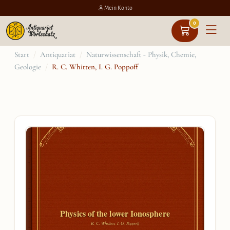
Mein Konto
0
Zum
Start
/
Antiquariat
/
Naturwissenschaft - Physik, Chemie,
Geologie
/
R. C. Whitten, I. G. Poppoff
Inhalt
springen
Physics of the lower Ionosphere
R. C. Whitten, I. G. Poppoff