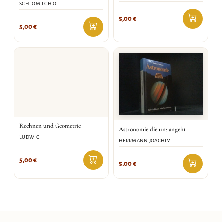
SCHLÖMILCH O.
5,00
€
5,00
€
Rechnen und Geometrie
Astronomie die uns angeht
LUDWIG
HERRMANN JOACHIM
5,00
€
5,00
€