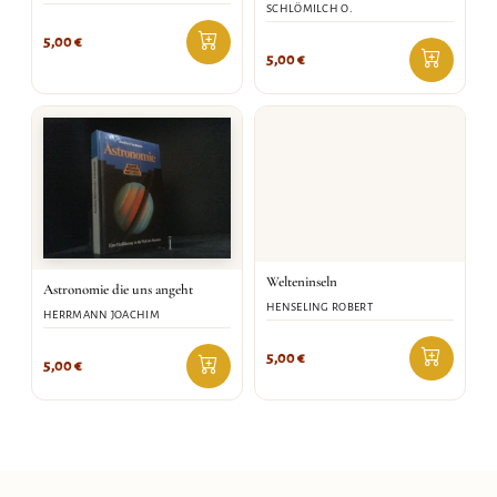
SCHLÖMILCH O.
5,00
€
5,00
€
Welteninseln
Astronomie die uns angeht
HENSELING ROBERT
HERRMANN JOACHIM
5,00
€
5,00
€