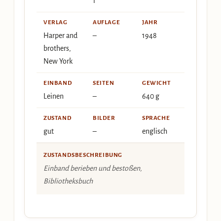
1
VERLAG
AUFLAGE
JAHR
Harper and
–
1948
brothers,
New York
EINBAND
SEITEN
GEWICHT
Leinen
–
640 g
ZUSTAND
BILDER
SPRACHE
gut
–
englisch
ZUSTANDSBESCHREIBUNG
Einband berieben und bestoßen,
Bibliotheksbuch