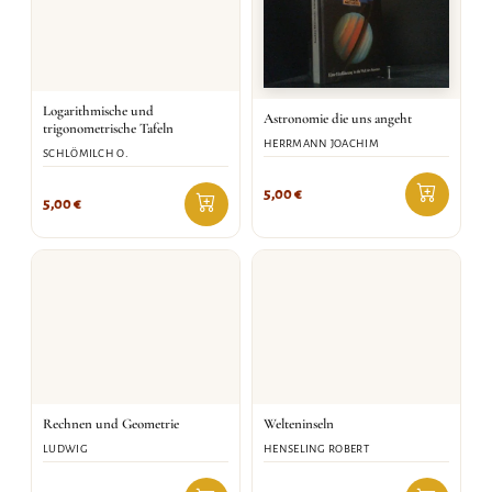
Logarithmische und
Astronomie die uns angeht
trigonometrische Tafeln
HERRMANN JOACHIM
SCHLÖMILCH O.
5,00
€
5,00
€
Rechnen und Geometrie
Welteninseln
LUDWIG
HENSELING ROBERT