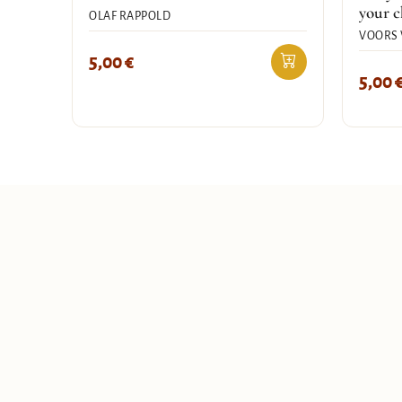
your ch
OLAF RAPPOLD
VOORS 
5,00
€
5,00