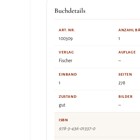
Buchdetails
ART. NR.
ANZAHL B
100309
1
VERLAG
AUFLAGE
Fischer
–
EINBAND
SEITEN
1
278
ZUSTAND
BILDER
gut
–
ISBN
978-3-436-01337-0