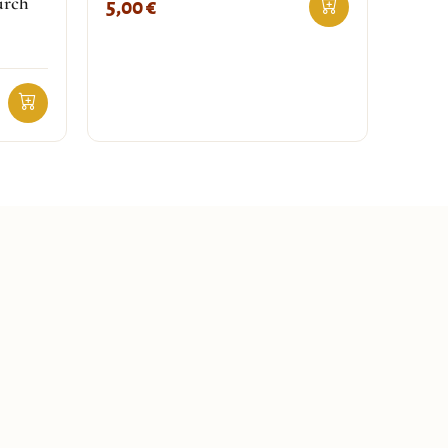
urch
5,00
€