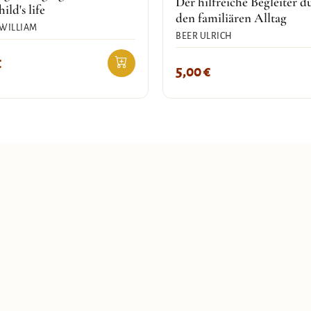
Der hilfreiche Begleiter d
ild's life
den familiären Alltag
WILLIAM
BEER ULRICH
€
5,00
€