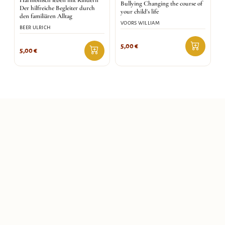
Bullying Changing the course of
Der hilfreiche Begleiter durch
your child's life
den familiären Alltag
VOORS WILLIAM
BEER ULRICH
5,00
€
5,00
€