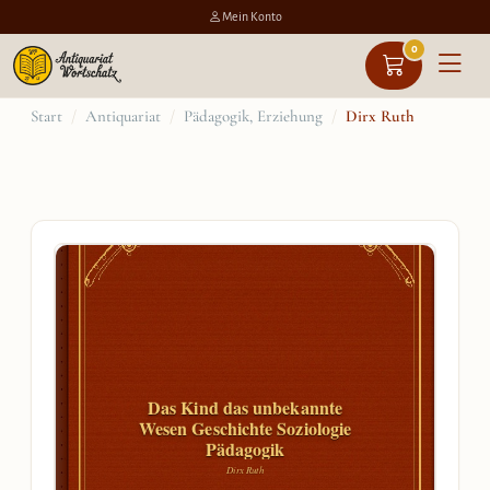
Mein Konto
0
Zum
Start
/
Antiquariat
/
Pädagogik, Erziehung
/
Dirx Ruth
Inhalt
springen
Das Kind das unbekannte
Wesen Geschichte Soziologie
Pädagogik
Dirx Ruth