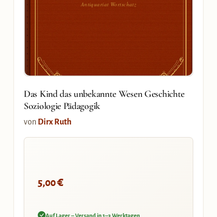
Antiquariat Wortschatz
Das Kind das unbekannte Wesen Geschichte
Soziologie Pädagogik
von
Dirx Ruth
€
5,00
Auf Lager – Versand in 1–3 Werktagen