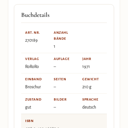
Buchdetails
ART. NR.
ANZAHL
BÄNDE
270189
1
VERLAG
AUFLAGE
JAHR
RoRoRo
–
1971
EINBAND
SEITEN
GEWICHT
Broschur
–
210 g
ZUSTAND
BILDER
SPRACHE
gut
–
deutsch
ISBN