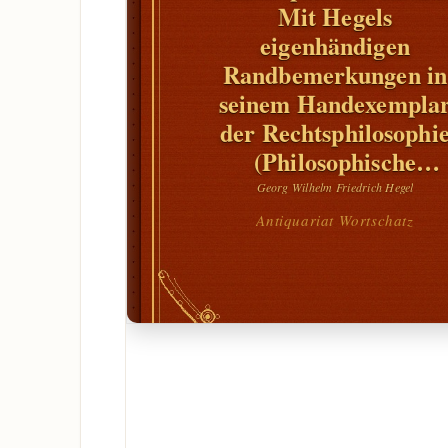
Mit Hegels
eigenhändigen
Randbemerkungen in
seinem Handexempla
der Rechtsphilosophi
(Philosophische
Bibliothek Band124a )
Georg Wilhelm Friedrich Hegel
Hrsg. v. Johannes
Antiquariat Wortschatz
Hoffmeister