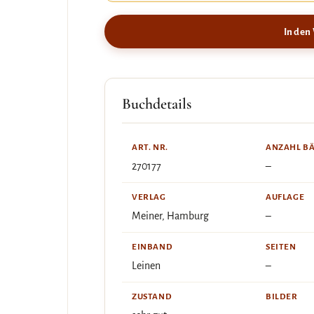
In den
Buchdetails
ART. NR.
ANZAHL B
270177
–
VERLAG
AUFLAGE
Meiner, Hamburg
–
EINBAND
SEITEN
Leinen
–
ZUSTAND
BILDER