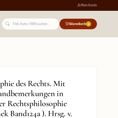
Mein Konto
Warenkorb
0
phie des Rechts. Mit
Randbemerkungen in
r Rechtsphilosophie
ek Band124a ). Hrsg. v.