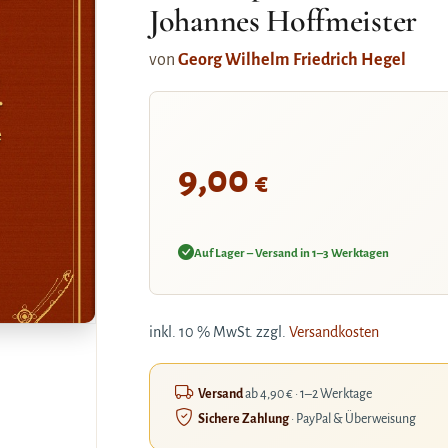
Johannes Hoffmeister
von
Georg Wilhelm Friedrich Hegel
r
e
9,00
€
.
Auf Lager – Versand in 1–3 Werktagen
inkl. 10 % MwSt.
zzgl.
Versandkosten
Versand
ab 4,90 € · 1–2 Werktage
Sichere Zahlung
· PayPal & Überweisung