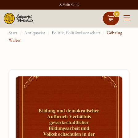
Mein Konto
0
Zum
Start
/
Antiquariat
/
Politik, Politikwissenschaft
/
Göhring
Walter
Inhalt
springen
Bildung und demokratischer
Aufbruch Verhältnis
gewerkschaftlicher
Bildungsarbeit und
Volkshochschulen in der