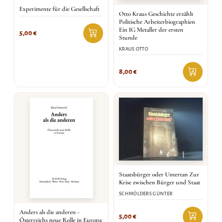
Experimente für die Gesellschaft
Otto Kraus Geschichte erzählt
Politische Arbeiterbiographien
Ein IG Metaller der ersten
5,00
€
Stunde
KRAUS OTTO
8,00
€
Staatsbürger oder Untertan Zur
Krise zwischen Bürger und Staat
SCHMÖLDERS GÜNTER
Anders als die anderen -
5,00
€
Österreichs neue Rolle in Europa