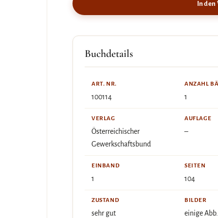
In den
Buchdetails
ART. NR.
ANZAHL B
100114
1
VERLAG
AUFLAGE
Österreichischer
–
Gewerkschaftsbund
EINBAND
SEITEN
1
104
ZUSTAND
BILDER
sehr gut
einige Abb.