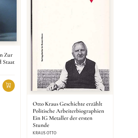
an Zur
d Staat
Otto Kraus Geschichte erzählt
Politische Arbeiterbiographien
Ein IG Metaller der ersten
Stunde
KRAUS OTTO