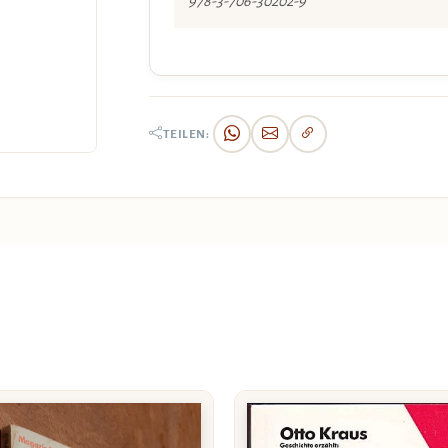
978-3-706-30202-9
TEILEN: