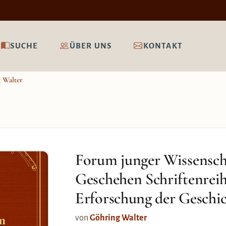
SUCHE
ÜBER UNS
KONTAKT
 Walter
Forum junger Wissenscha
Geschehen Schriftenreihe
Erforschung der Geschich
um
von
Göhring Walter