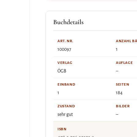
Buchdetails
ART. NR.
ANZAHL B
100097
1
VERLAG
AUFLAGE
ÖGB
–
EINBAND
SEITEN
1
184
ZUSTAND
BILDER
sehr gut
–
ISBN