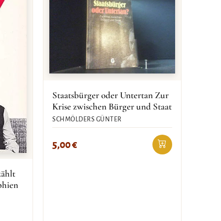
Staatsbürger oder Untertan Zur
Krise zwischen Bürger und Staat
SCHMÖLDERS GÜNTER
5,00
€
ählt
phien