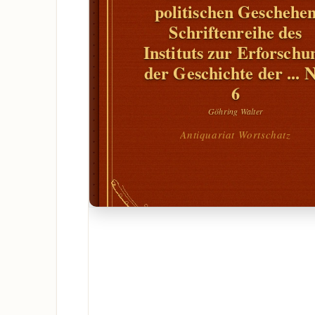
politischen Geschehe
Schriftenreihe des
Instituts zur Erforschu
der Geschichte der ... N
6
Göhring Walter
Antiquariat Wortschatz