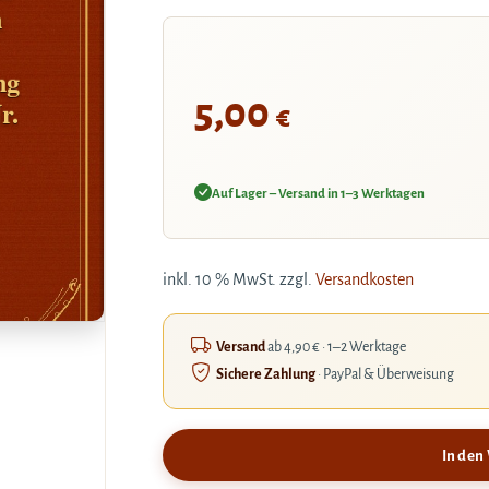
n
ng
5,00
r.
€
Auf Lager – Versand in 1–3 Werktagen
inkl. 10 % MwSt.
zzgl.
Versandkosten
Versand
ab 4,90 € · 1–2 Werktage
Sichere Zahlung
· PayPal & Überweisung
In den