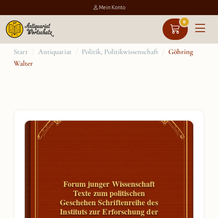
Mein Konto
0
Zum
Start
/
Antiquariat
/
Politik, Politikwissenschaft
/
Göhring
Walter
Inhalt
springen
Forum junger Wissenschaft
Texte zum politischen
Geschehen Schriftenreihe des
Instituts zur Erforschung der