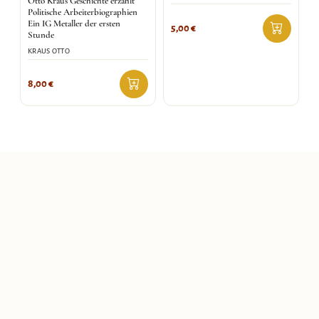
Otto Kraus Geschichte erzählt
Politische Arbeiterbiographien
Ein IG Metaller der ersten
5,00
€
Stunde
KRAUS OTTO
8,00
€