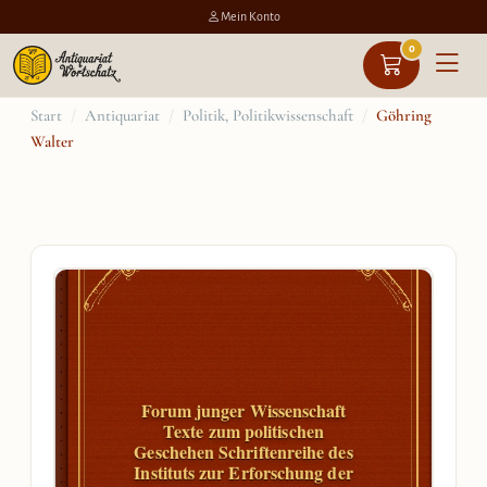
Mein Konto
0
Zum
Start
/
Antiquariat
/
Politik, Politikwissenschaft
/
Göhring
Walter
Inhalt
springen
Forum junger Wissenschaft
Texte zum politischen
Geschehen Schriftenreihe des
Instituts zur Erforschung der