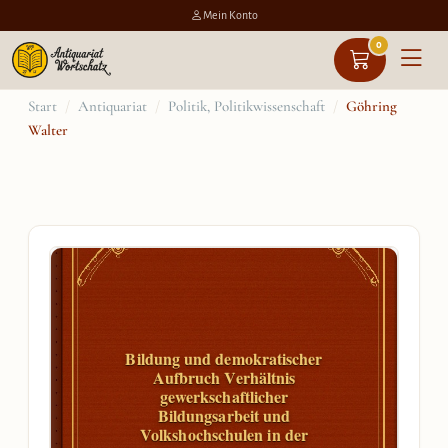
Mein Konto
0
Zum
Start
/
Antiquariat
/
Politik, Politikwissenschaft
/
Göhring
Walter
Inhalt
springen
Bildung und demokratischer
Aufbruch Verhältnis
gewerkschaftlicher
Bildungsarbeit und
Volkshochschulen in der