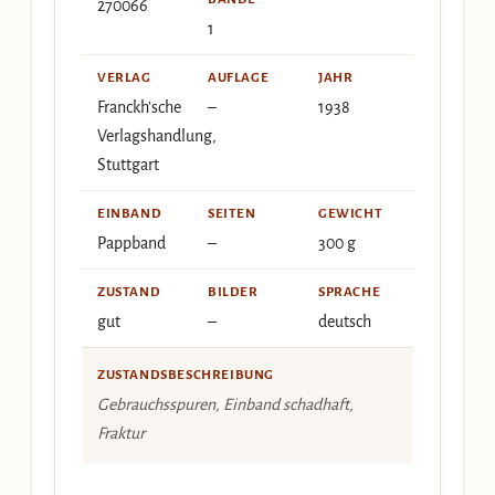
270066
1
VERLAG
AUFLAGE
JAHR
Franckh'sche
–
1938
Verlagshandlung,
Stuttgart
EINBAND
SEITEN
GEWICHT
Pappband
–
300 g
ZUSTAND
BILDER
SPRACHE
gut
–
deutsch
ZUSTANDSBESCHREIBUNG
Gebrauchsspuren, Einband schadhaft,
Fraktur