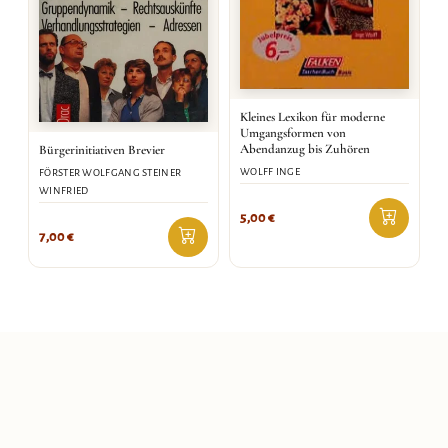
Kleines Lexikon für moderne
Umgangsformen von
Abendanzug bis Zuhören
Bürgerinitiativen Brevier
WOLFF INGE
FÖRSTER WOLFGANG STEINER
WINFRIED
5,00
€
7,00
€