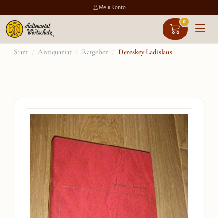
Mein Konto
0
Zum
Start
/
Antiquariat
/
Ratgeber
/
Dereskey Ladislaus
Inhalt
springen