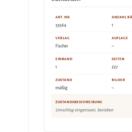
ART. NR.
ANZAHL B
33564
1
VERLAG
AUFLAGE
Fischer
–
EINBAND
SEITEN
1
227
ZUSTAND
BILDER
mäßig
–
ZUSTANDSBESCHREIBUNG
Umschlag eingerissen, berieben