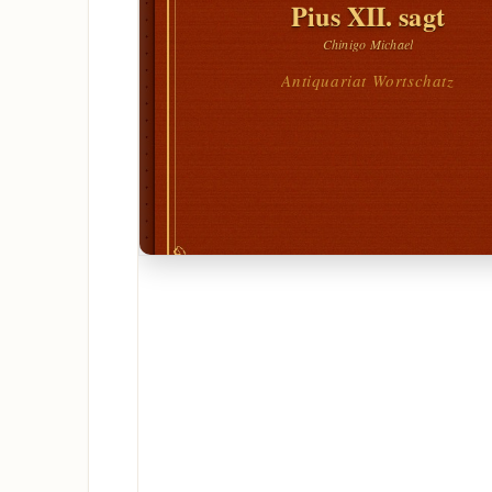
Pius XII. sagt
Chinigo Michael
Antiquariat Wortschatz