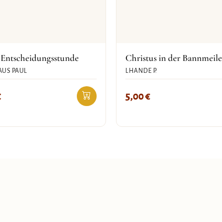
 Entscheidungsstunde
Christus in der Bannmeile
US PAUL
LHANDE P.
€
5,00
€