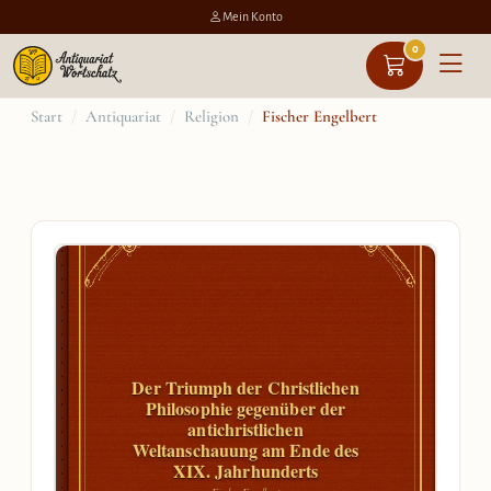
Mein Konto
0
Zum
Start
/
Antiquariat
/
Religion
/
Fischer Engelbert
Inhalt
springen
Der Triumph der Christlichen
Philosophie gegenüber der
antichristlichen
Weltanschauung am Ende des
XIX. Jahrhunderts
Fischer Engelbert