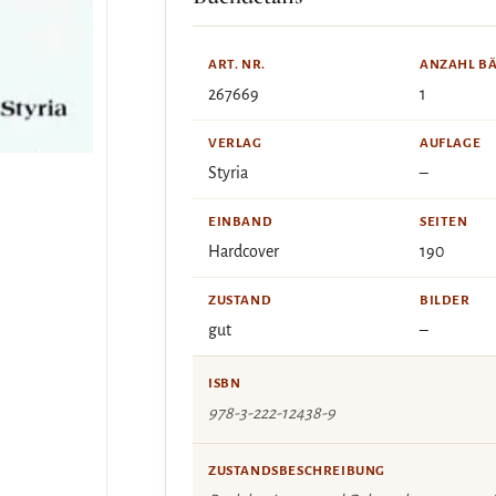
ART. NR.
ANZAHL B
267669
1
VERLAG
AUFLAGE
Styria
–
EINBAND
SEITEN
Hardcover
190
ZUSTAND
BILDER
gut
–
ISBN
978-3-222-12438-9
ZUSTANDSBESCHREIBUNG