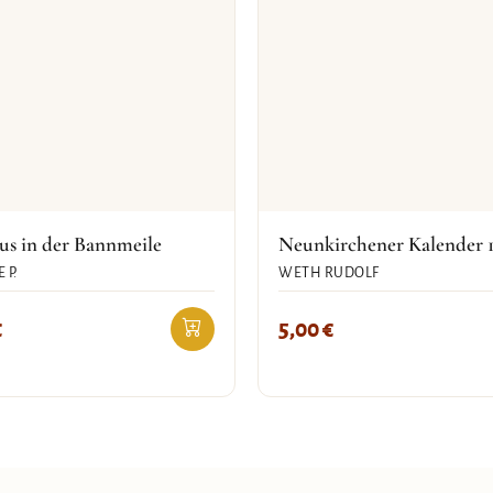
us in der Bannmeile
Neunkirchener Kalender 
 P.
WETH RUDOLF
€
5,00
€