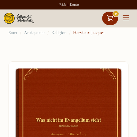
Mein Konto
0
Zum
Start
/
Antiquariat
/
Religion
/
Hervieux Jacques
Inhalt
springen
Was nicht im Evangelium steht
Hervieux Jacques
Antiquariat Wortschatz