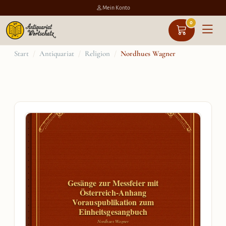
Mein Konto
0
Zum
Start
/
Antiquariat
/
Religion
/
Nordhues Wagner
Inhalt
springen
Gesänge zur Messfeier mit
Österreich-Anhang
Vorauspublikation zum
Einheitsgesangbuch
Nordhues Wagner