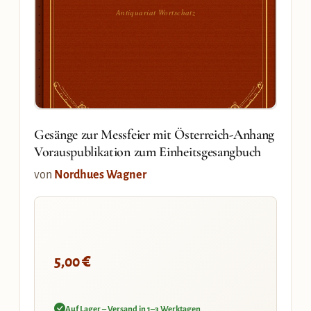
Antiquariat Wortschatz
Gesänge zur Messfeier mit Österreich-Anhang
Vorauspublikation zum Einheitsgesangbuch
von
Nordhues Wagner
€
5,00
Auf Lager – Versand in 1–3 Werktagen