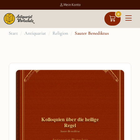
Mein Konto
0
Zum
Start
/
Antiquariat
/
Religion
/
Sauter Benediktus
Inhalt
springen
Kolloquien über die heilige
Regel
Sauter Benediktus
Antiquariat Wortschatz