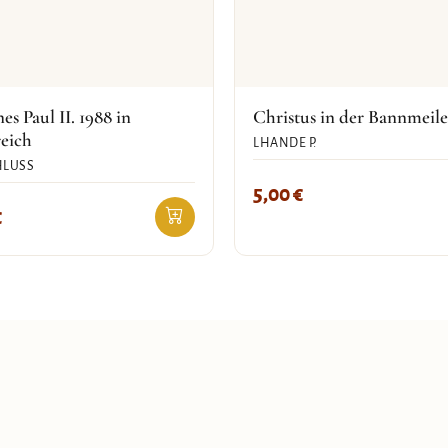
es Paul II. 1988 in
Christus in der Bannmeile
eich
LHANDE P.
HLUSS
5,00
€
€